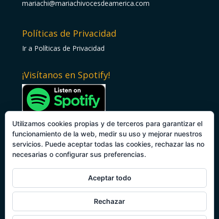
mariachi@mariachivocesdeamerica.com
Políticas de Privacidad
Ir a Políticas de Privacidad
¡Visítanos en Spotify!
Utilizamos cookies propias y de terceros para garantizar el
funcionamiento de la web, medir su uso y mejorar nuestros
F
In
Y
Dirección
servicios. Puede aceptar todas las cookies, rechazar las no
necesarias o configurar sus preferencias.
ac
st
o
220 N 73rd terr Hollywood FL 33024
e
a
u
Aceptar todo
b
gr
T
Rechazar
o
a
u